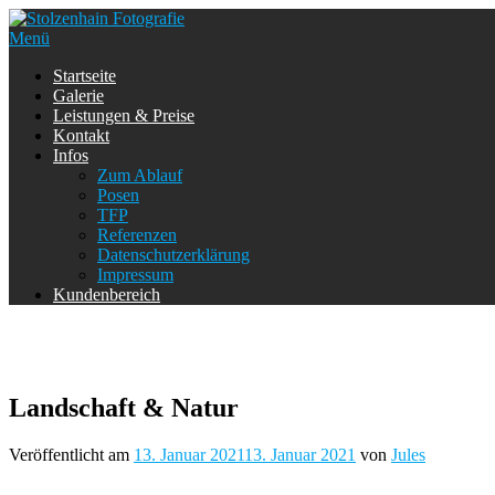
Zum
Inhalt
Menü
springen
Startseite
Galerie
Leistungen & Preise
Kontakt
Infos
Zum Ablauf
Posen
TFP
Referenzen
Datenschutzerklärung
Impressum
Kundenbereich
Landschaft & Natur
Veröffentlicht am
13. Januar 2021
13. Januar 2021
von
Jules